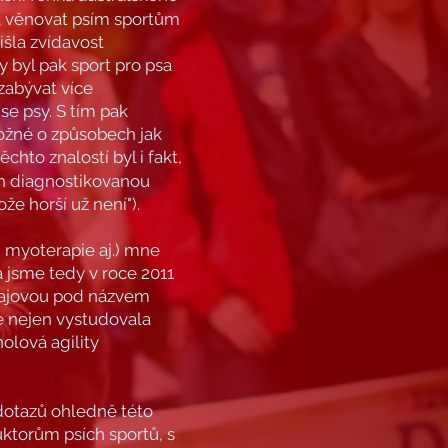
la věnovat psím sportům
išla zvídavost
 byl pak sport pro psa
zabývat více
se psy. S tím pak
možné o způsobech jak
chto znalostí byl i fakt,
ích diagnostikovanou
že horší už není").
, myoterapie aj.) mne
 jsme tedy v roce 2011
tfajovou pod názvem
že nejen vystudovala
holová agility
dotazů ohledně této
ktorům psích sportů, s