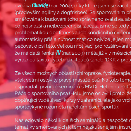
Chuckie
ovčáka
(nar. 2004), díky které jsem se zača
(především agility a dogfrisbee). Se sportováním př
směřována k budování toho správného svalstva, aby
co nejsnazší a nejbezpečnější. Začala jsme se tedy 
problematikou dogfitness aneb kondičního cvičení 
automaticky přišla nutnost znát co nejvíce je jen 
pečovat o psí tělo. Velkou motivací pro rozšiřování tě
TV
že má další fenka
(nar. 2009) měla již v 7 měsíc
výraznou laxitu kyčelních kloubů (aneb "DKK 4 proto
Ze všech možných oblastí (chiropraxe, fyzioterapie
však velmi oslovily právě masáže psů. Na toto téma
uspořádali první ze seminářů s MVDr. Helenou Po
Péče o sportovního psa (Helu jsme oslovili proto, 
doplňující vzdělávací kurzy v zahraničí, ale jako vrc
sportovkyně rozuměla nárokům psích sportů).
Následovalo několik dalších seminářů a nespočet 
tématiky směřovaných k těm nějzkušenějším instru