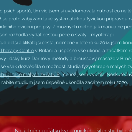
o psích sportů, tím víc jsem si uvědomovala nutnost co nejlé
8 se proto zabývám také systematickou fyzickou přípravou n
ndičního cvičení pro psy. Z možných metod jak manuálně pečo
tson rozhodla vydat cestou péče o svaly - myoterapii.
d delší a klikatější cesta, nicméně v létě roku 2014 jsem kon
 Therapy Centre
v Británii a úspěšně vše ukončila začátkem r
vý lidský kurz Dornovy metody a breussovy masáže v Brně j
se však dozvěděla o možnosti studia fyzyoterapie malých zví
ehabilitace malých zvířat ČR,
čehož jsem využila. Neskuteč
 nabité studium jsem úspěšně ukončila začátem roku 2020.
Na úplném počátku kynologického šílenství byla ak