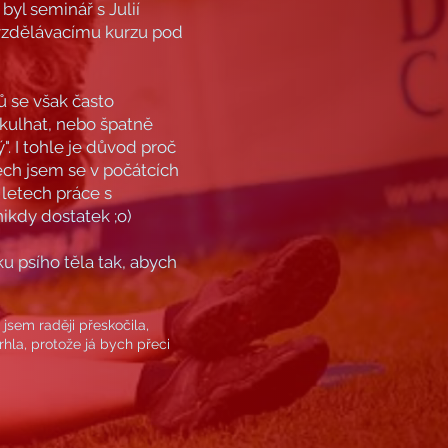
byl seminář s Julií
 vzdělávacímu kurzu pod
ů se však často
 kulhat, nebo špatně
. I tohle je důvod proč
ech jsem se v počátcích
letech práce s
nikdy dostatek ;o)
 psího těla tak, abych
jsem raději přeskočila,
rhla, protože já bych přeci