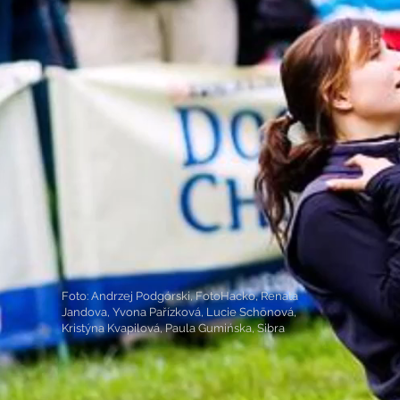
Foto:
Andrzej Podgórski,
FotoHacko
, Renata
Jandova,
Yvona Pařízková
,
Lucie Schönová
,
Kristýna Kvapilová, Paula Gumińska, Sibra