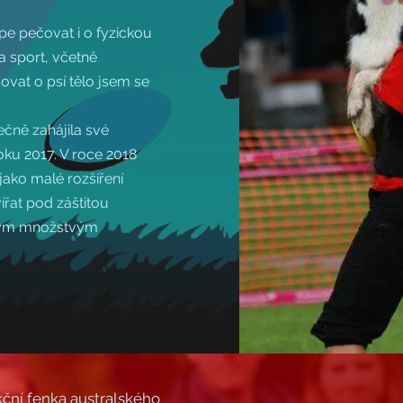
pe pečovat i o fyzickou
a sport, včetně
vat o psí tělo jsem se
ečně zahájila své
oku 2017. V roce 2018
ako malé rozšíření
řat pod záštitou
ným množstvým
ční fenka australského