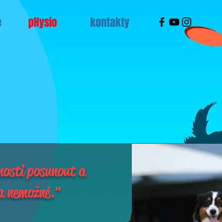
e
pHysio
kontakty
nosti posunout a
la nemožné."