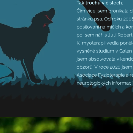
Tak trochu v číslech:
Čím více jsem pronikala d
stránku psa. Od roku 200
posilování na míčích a ko
po semináři s Julií Rober
K myoterapii vedla poněku
vysněné studium v
Galen
jsem absolvovala víkendo
obzorů. V roce 2020 jsem 
Asociace Fyzioterapie a r
neurologických informací