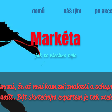
domů
náš tým
pH akc
Markéta
jak to všechno bylo
mená, že už není kam své znalosti a schop
onalit. Být skutečným expertem je tak zce