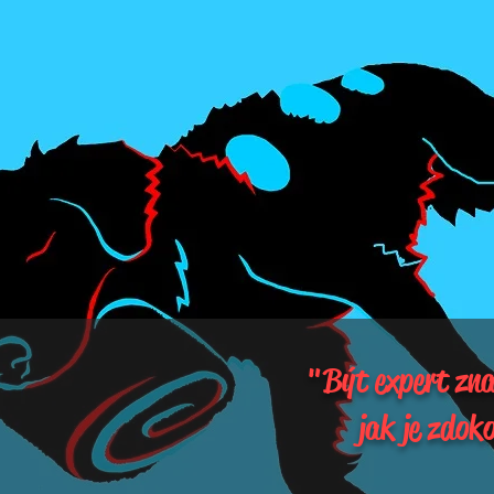
"Být expert zna
jak je zdok