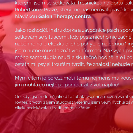
kterými jsem se setkávala. Třešničkou na dortu pak 
Robertson v Praze, který mě nasměroval právě ke
hlavičkou
Galen Therapy centra
.
Jako rozhodčí, instruktorka a závodnice psích sport
setkávám se situacemi, kdy pes z ničeho nic začne
naběhne na překážku a jeho pohyb je najednou "jiný"
jsem nutně musela znát víc informací. Na svých ps
mého samostudia naučila skutečně hodně, ale i po 
ostatními psy si troufám tvrdit, že znalostí nebude 
Mým cílem je porozumět i tomu nejmenšímu kousku
jim mohla co nejlépe pomoci žít život naplno!
(To, když jsem domů jako dítě tahala všechna možná zvířátka 
rovněž prvotní zájem studovat veterinu jsem velmi rychle zav
nikdy nedokázala utratit jediné zvířátko ... )