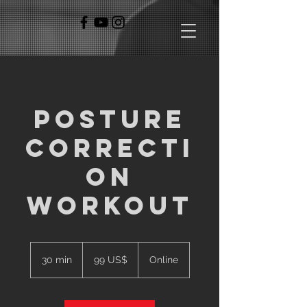
Posture
Correcti
on
Workout
99
amerických
30 min
3
99 US$
Online
dolarů
0
m
i